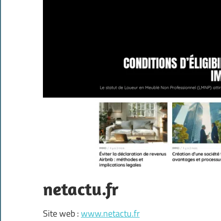
netactu.fr
Site web :
www.netactu.fr