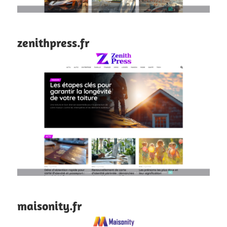
zenithpress.fr
maisonity.fr