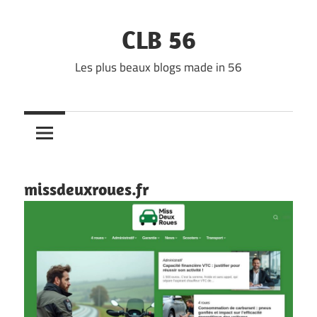
Skip
to
CLB 56
content
Les plus beaux blogs made in 56
missdeuxroues.fr