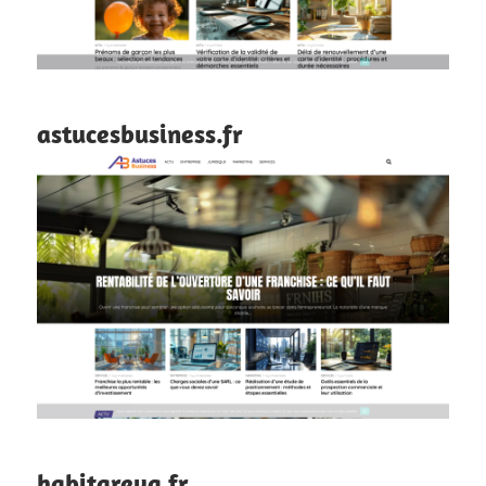
astucesbusiness.fr
habitareva.fr