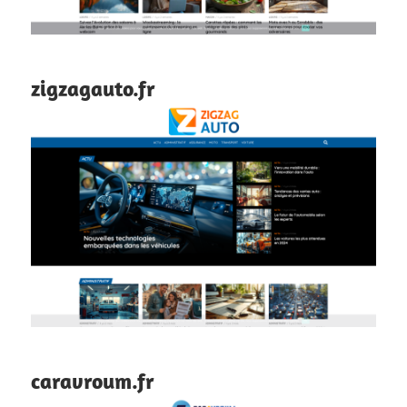
zigzagauto.fr
caravroum.fr